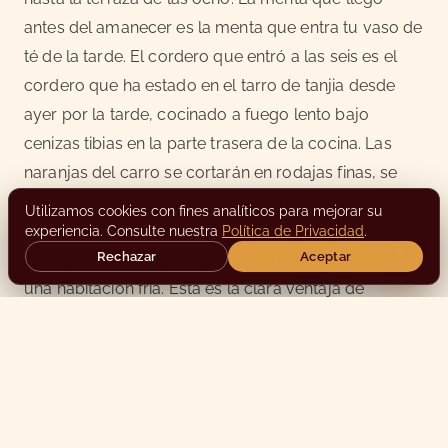
antes del amanecer es la menta que entra tu vaso de
té de la tarde. El cordero que entró a las seis es el
cordero que ha estado en el
tarro de tanjia desde
ayer por la tarde
, cocinado a fuego lento bajo
cenizas tibias en la parte trasera de la cocina. Las
naranjas del carro se cortarán en rodajas finas, se
aliñarán con canela y agua de azahar y se llevarán a
Utilizamos cookies con fines analíticos para mejorar su
la mesa al final de la comida. Nada de eso viajó muy
experiencia. Consulte nuestra
Política de Privacidad
.
Rechazar
Aceptar
lejos. Nada de eso permaneció durante la noche en
una habitación fría. Ésta es la clara ventaja de
cocinar en el mismo vecindario donde se compra: la
comida no ha tenido tiempo de olvidar de dónde
vino.
Si te sientas en nuestra terraza esta noche y pides