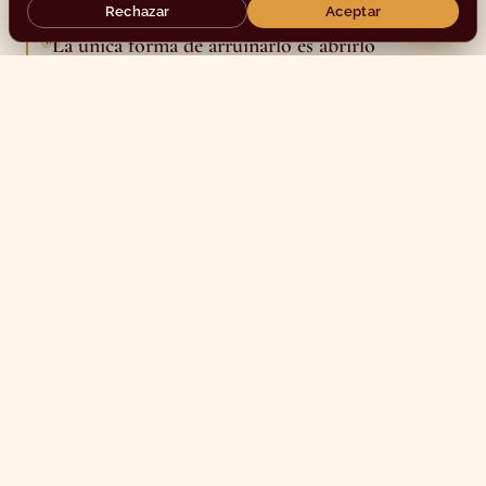
Rechazar
Aceptar
"La única forma de arruinarlo es abrirlo
temprano".
BRAHIM, SOBRE LA PACIENCIA
Dónde comer tanjia en
Marrakech
La mayoría de los restaurantes tradicionales de la
medina sirven tajín. Son menos los que sirven tanjia:
requiere una preparación que comienza el día
anterior y la disciplina para dedicar un lote completo
a un plato que no se puede acelerar para una mesa
que acaba de sentarse. Lo servimos en Le Vrai